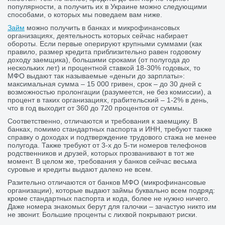
популярности, а получить их в Украине можно следующими
способами, о которых мы поведаем вам ниже.
Займ
можно получить в банках и микрофинансовых
организациях, деятельность которых сейчас набирает
обороты. Если первые оперируют крупными суммами (как
правило, размер кредита приблизительно равен годовому
доходу заемщика), большими сроками (от полугода до
нескольких лет) и процентной ставкой 18-30% годовых, то
МФО выдают так называемые «деньги до зарплаты»:
максимальная сумма – 15 000 гривен, срок – до 30 дней с
возможностью пролонгации (разумеется, не без комиссии), а
процент в таких организациях, грабительский – 1-2% в день,
что в год выходит от 360 до 720 процентов от суммы.
Соответственно, отличаются и требования к заемщику. В
банках, помимо стандартных паспорта и ИНН, требуют также
справку о доходах и подтверждение трудового стажа не менее
полугода. Также требуют от 3-х до 5-ти номеров телефонов
родственников и друзей, которых прозванивают в тот же
момент. В целом же, требования у банков сейчас весьма
суровые и кредиты выдают далеко не всем.
Разительно отличаются от банков МФО (микрофинансовые
организации), которые выдают займы буквально всем подряд:
кроме стандартных паспорта и кода, более не нужно ничего.
Даже номера знакомых берут для галочки – зачастую никто им
не звонит. Большие проценты с лихвой покрывают риски.