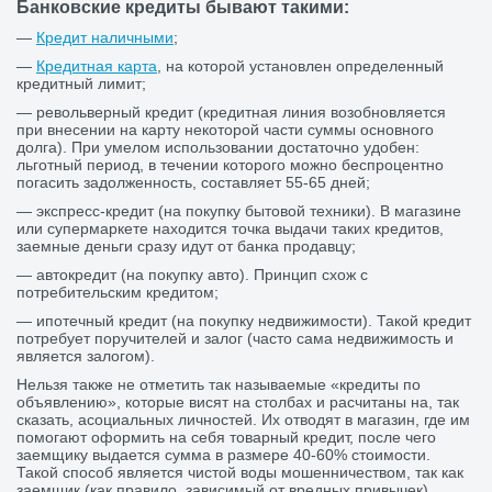
Банковские кредиты бывают такими:
—
Кредит наличными
;
—
Кредитная карта
, на которой установлен определенный
кредитный лимит;
— револьверный кредит (кредитная линия возобновляется
при внесении на карту некоторой части суммы основного
долга). При умелом использовании достаточно удобен:
льготный период, в течении которого можно беспроцентно
погасить задолженность, составляет 55-65 дней;
— экспресс-кредит (на покупку бытовой техники). В магазине
или супермаркете находится точка выдачи таких кредитов,
заемные деньги сразу идут от банка продавцу;
— автокредит (на покупку авто). Принцип схож с
потребительским кредитом;
— ипотечный кредит (на покупку недвижимости). Такой кредит
потребует поручителей и залог (часто сама недвижимость и
является залогом).
Нельзя также не отметить так называемые «кредиты по
объявлению», которые висят на столбах и расчитаны на, так
сказать, асоциальных личностей. Их отводят в магазин, где им
помогают оформить на себя товарный кредит, после чего
заемщику выдается сумма в размере 40-60% стоимости.
Такой способ является чистой воды мошенничеством, так как
заемщик (как правило, зависимый от вредных привычек),