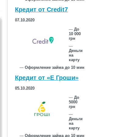
Кредит от Credit7
07.10.2020
—
До
10 000
грн
—
Деньги
на
карту
—
Оформление займа до 10 мин
Кредит от «Е Гроши»
05.10.2020
—
До
5000
грн
—
Деньги
на
карту
—
Оформление займа до 10 мин