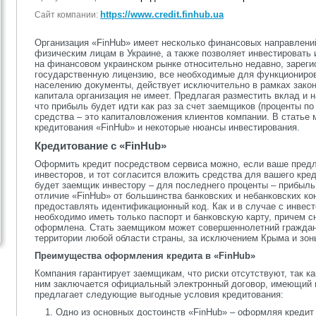
https://www.credit.finhub.ua
Сайт компании:
Организация «FinHub» имеет несколько финансовых направлени
физическим лицам в Украине, а также позволяет инвестировать 
на финансовом украинском рынке относительно недавно, зареги
государственную лицензию, все необходимые для функциониров
населению документы, действует исключительно в рамках закона
капитала организация не имеет. Предлагая разместить вклад и н
что прибыль будет идти как раз за счет заемщиков (проценты по
средства – это капиталовложения клиентов компании. В статье
кредитования «FinHub» и некоторые нюансы инвестирования.
Кредитование с «
FinHub
»
Оформить кредит посредством сервиса можно, если ваше предло
инвесторов, и тот согласится вложить средства для вашего кред
будет заемщик инвестору – для последнего проценты – прибыль
отличие «FinHub» от большинства банковских и небанковских ко
предоставлять идентификационный код. Как и в случае с инвес
необходимо иметь только паспорт и банковскую карту, причем сн
оформлена. Стать заемщиком может совершеннолетний граждан
территории любой области страны, за исключением Крыма и зон
Преимущества оформления кредита в «
FinHub
»
Компания гарантирует заемщикам, что риски отсутствуют, так к
ним заключается официальный электронный договор, имеющий 
предлагает следующие выгодные условия кредитования:
Одно из основных достоинств «FinHub» – оформляя кредит в