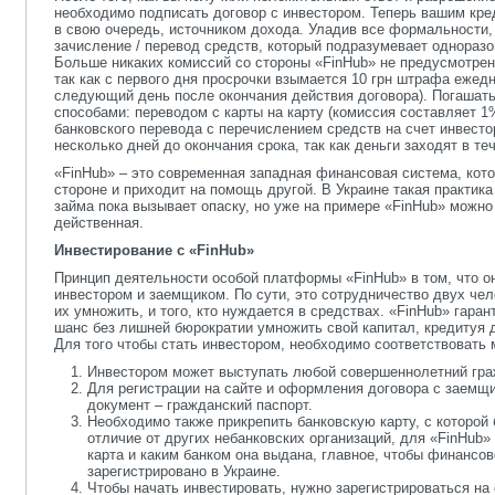
необходимо подписать договор с инвестором. Теперь вашим кред
в свою очередь, источником дохода. Уладив все формальности
зачисление / перевод средств, который подразумевает однораз
Больше никаких комиссий со стороны «FinHub» не предусмотрен
так как с первого дня просрочки взымается 10 грн штрафа ежедне
следующий день после окончания действия договора). Погашат
способами: переводом с карты на карту (комиссия составляет 
банковского перевода с перечислением средств на счет инвесто
несколько дней до окончания срока, так как деньги заходят в теч
«FinHub» – это современная западная финансовая система, кото
стороне и приходит на помощь другой. В Украине такая практи
займа пока вызывает опаску, но уже на примере «FinHub» можно 
действенная.
Инвестирование с «
FinHub
»
Принцип деятельности особой платформы «FinHub» в том, что 
инвестором и заемщиком. По сути, это сотрудничество двух чело
их умножить, и того, кто нуждается в средствах. «FinHub» гаран
шанс без лишней бюрократии умножить свой капитал, кредитуя 
Для того чтобы стать инвестором, необходимо соответствовать
Инвестором может выступать любой совершеннолетний гра
Для регистрации на сайте и оформления договора с заемщ
документ – гражданский паспорт.
Необходимо также прикрепить банковскую карту, с которой 
отличие от других небанковских организаций, для «FinHub»
карта и каким банком она выдана, главное, чтобы финансо
зарегистрировано в Украине.
Чтобы начать инвестировать, нужно зарегистрироваться на