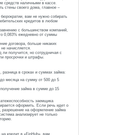
ие средств наличными в кассе.
ть стены своего дома, главное –
 бюрократии, вам не нужно собирать
ребительских кредитов в любом
сравнению с большинством компаний,
го 0,083% ежедневно от суммы
ние договора, больше никаких
 не начисляется.
д ли получится, но сотрудничая с
ли просрочки и штрафы.
 разница в сроках и суммах займа:
до месяца на сумму от 500 до 5
получение займа в сумме до 15
Платежеспособность заемщика
бирается оформить. Если речь идет о
о, разрешение на оформление займа
система анализирует не только
торию.
 на кредит в «FinHub», вам