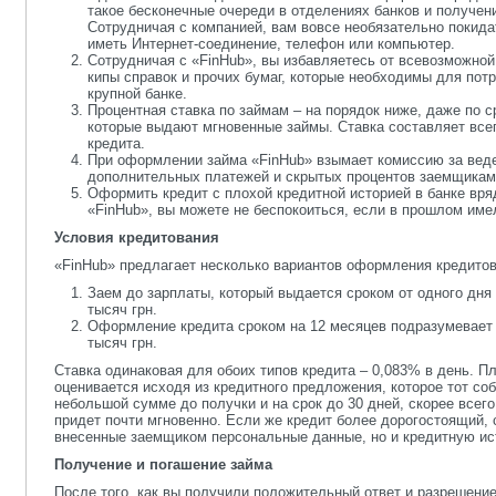
такое бесконечные очереди в отделениях банков и получен
Сотрудничая с компанией, вам вовсе необязательно покида
иметь Интернет-соединение, телефон или компьютер.
Сотрудничая с «FinHub», вы избавляетесь от всевозможной
кипы справок и прочих бумаг, которые необходимы для пот
крупной банке.
Процентная ставка по займам – на порядок ниже, даже по 
которые выдают мгновенные займы. Ставка составляет все
кредита.
При оформлении займа «FinHub» взымает комиссию за веде
дополнительных платежей и скрытых процентов заемщикам
Оформить кредит с плохой кредитной историей в банке вря
«FinHub», вы можете не беспокоиться, если в прошлом име
Условия кредитования
«FinHub» предлагает несколько вариантов оформления кредитов,
Заем до зарплаты, который выдается сроком от одного дня 
тысяч грн.
Оформление кредита сроком на 12 месяцев подразумевает 
тысяч грн.
Ставка одинаковая для обоих типов кредита – 0,083% в день. 
оценивается исходя из кредитного предложения, которое тот со
небольшой сумме до получки и на срок до 30 дней, скорее всег
придет почти мгновенно. Если же кредит более дорогостоящий, 
внесенные заемщиком персональные данные, но и кредитную ис
Получение и погашение займа
После того, как вы получили положительный ответ и разрешение