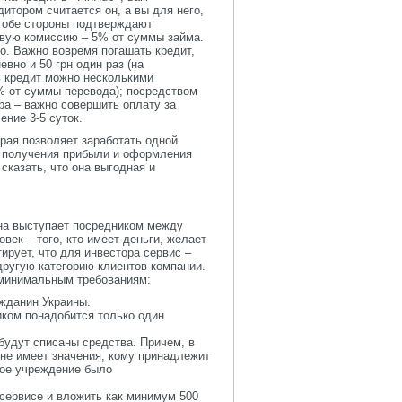
итором считается он, а вы для него,
, обе стороны подтверждают
овую комиссию – 5% от суммы займа.
о. Важно вовремя погашать кредит,
вно и 50 грн один раз (на
ь кредит можно несколькими
1% от суммы перевода); посредством
ра – важно совершить оплату за
ение 3-5 суток.
рая позволяет заработать одной
ка получения прибыли и оформления
сказать, что она выгодная и
она выступает посредником между
век – того, кто имеет деньги, желает
тирует, что для инвестора сервис –
другую категорию клиентов компании.
 минимальным требованиям:
жданин Украины.
иком понадобится только один
будут списаны средства. Причем, в
 не имеет значения, кому принадлежит
вое учреждение было
 сервисе и вложить как минимум 500