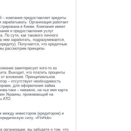
й – компания предоставляет кредиты
и зарабатывать. Организация работает
стрирована в Киеве. Компания имеет
ания и предоставления услуг
. По сути, как такового личного
а нем заработать, подразумевается,
 кредиту). Получается, что кредитные
 мы рассмотрим принципы
жение заинтересует кого-то из
ита. Выходит, что платить проценты
 от вложения. Принципиальное
нтор – отсутствует необходимость
торами, для оформления займа
ова-таки – неважно, на чье имя карта
ин Украины, проживающий на
ы АТО.
ак между инвестором (кредитором) и
юридическую силу. «FinHub»
 организации, вы забудете о том, что