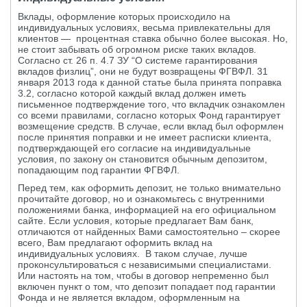
Вклады, оформление которых происходило на
индивидуальных условиях, весьма привлекательны для
клиентов — процентная ставка обычно более высокая. Но,
не стоит забывать об огромном риске таких вкладов.
Согласно ст. 26 п. 4.7 ЗУ “О системе гарантирования
вкладов физлиц”, они не будут возвращены ФГВФЛ. 31
января 2013 года к данной статье была принята поправка
3.2, согласно которой каждый вклад должен иметь
письменное подтверждение того, что вкладчик ознакомлен
со всеми правилами, согласно которых Фонд гарантирует
возмещение средств. В случае, если вклад был оформлен
после принятия поправки и не имеет расписки клиента,
подтверждающей его согласие на индивидуальные
условия, по закону он становится обычным депозитом,
попадающим под гарантии ФГВФЛ.
Перед тем, как оформить депозит, не только внимательно
прочитайте договор, но и ознакомьтесь с внутренними
положениями банка, информацией на его официальном
сайте. Если условия, которые предлагает Вам банк,
отличаются от найденных Вами самостоятельно – скорее
всего, Вам предлагают оформить вклад на
индивидуальных условиях. В таком случае, лучше
проконсультироваться с независимыми специалистами.
Или настоять на том, чтобы в договор непременно был
включен пункт о том, что депозит попадает под гарантии
Фонда и не является вкладом, оформленным на