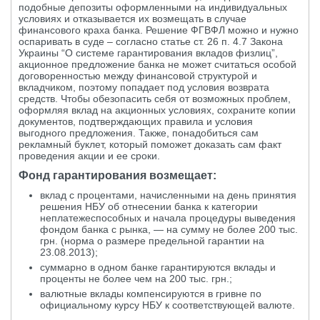
подобные депозиты оформленными на индивидуальных
условиях и отказывается их возмещать в случае
финансового краха банка. Решение ФГВФЛ можно и нужно
оспаривать в суде – согласно статье ст. 26 п. 4.7 Закона
Украины “О системе гарантирования вкладов физлиц”,
акционное предложение банка не может считаться особой
договоренностью между финансовой структурой и
вкладчиком, поэтому попадает под условия возврата
средств. Чтобы обезопасить себя от возможных проблем,
оформляя вклад на акционных условиях, сохраните копии
документов, подтверждающих правила и условия
выгодного предложения. Также, понадобиться сам
рекламный буклет, который поможет доказать сам факт
проведения акции и ее сроки.
Фонд гарантирования возмещает:
вклад с процентами, начисленными на день принятия
решения НБУ об отнесении банка к категории
неплатежеспособных и начала процедуры выведения
фондом банка с рынка, — на сумму не более 200 тыс.
грн. (норма о размере предельной гарантии на
23.08.2013);
суммарно в одном банке гарантируются вклады и
проценты не более чем на 200 тыс. грн.;
валютные вклады компенсируются в гривне по
официальному курсу НБУ к соответствующей валюте.