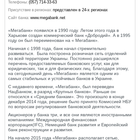
(057) 714-33-63
Телефоны:
представлен в 24-х регионах
Присутствие в регионах:
www.megabank.net
Сайт банка:
«Мегабанк» появился в 1990 году. Летом этого года в
Харькове создан коммерческий банк «Добродий». А в 1995
году он был переименован на « Мегабанк».
Начиная с 1998 года, банк начал стремительно
развиваться. Была построена розничная сеть отделений
по всей территории Украины. Постоянно расширялся
перечень предоставляемых банковских услуг, как для
юридических, так и для физических лиц. Благодаря этому,
на сегодняшний день «Мегабанк» является одним из
самых стабильных и устойчивых банков в Украине.
С недавнего времени, «Мегабанк», был переведен
НацБанком, в разряд «Крупных банков». Раньше он
относился к «Средним банкам». Это произошло в конце
декабря 2014 года, решение было принято Комиссией НБУ
по вопросам регулирования банковской деятельности.
Акционеров у банка три, и все они являются иностранными
компаниями: Международная финансовая
корпорация(IFC), Немецкий банк развития и Европейский
банк реконструкции и развития.
На начало 2015 года «Мегабанк» располагает сетью,